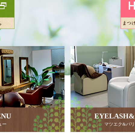
ENU
EYELASH&par
ュー
マツエク&パ