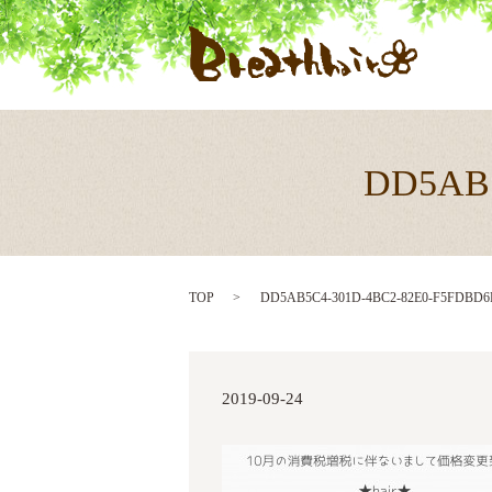
DD5AB5
TOP
DD5AB5C4-301D-4BC2-82E0-F5FDBD6
2019-09-24