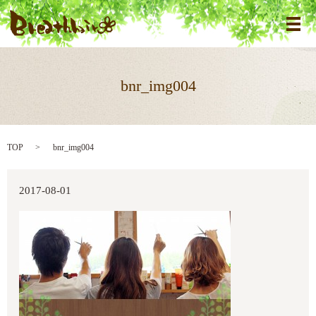
メ
bnr_img004
TOP
bnr_img004
2017-08-01