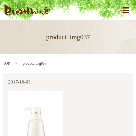
メ
product_img037
TOP
product_img037
2017-10-03